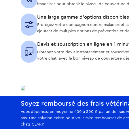
franchises pour obtenir le niveau de couverture d
Une large gamme d’options disponibles
Protégez votre compagnon contre maladies et accid
ajoutant de multiples options de prévention et de
Devis et souscription en ligne en 1 minu
Obtenez votre devis instantanément et souscrive
votre chat avec le bon niveau de couverture dès
Soyez remboursé des frais vétérin
Vous dépensez en moyenne 400 à 500 € par an de frais vét
ans. Une solution existe pour vous faire rembourser de ces 
chats CLARK