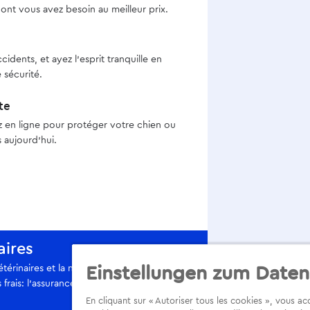
ont vous avez besoin au meilleur prix.
ents, et ayez l’esprit tranquille en
 sécurité.
te
z en ligne pour protéger votre chien ou
 aujourd’hui.
aires
érinaires et la note augmente au fil des
Einstellungen zum Daten
frais: l’assurance santé pour chiens et
En cliquant sur « Autoriser tous les cookies », vous a