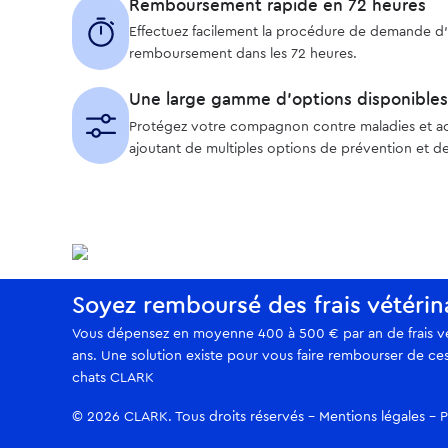
Remboursement rapide en 72 heures
Effectuez facilement la procédure de demande d’
remboursement dans les 72 heures.
Une large gamme d’options disponibles
Protégez votre compagnon contre maladies et accid
ajoutant de multiples options de prévention et de
Soyez remboursé des frais vétérin
Vous dépensez en moyenne 400 à 500 € par an de frais vét
ans. Une solution existe pour vous faire rembourser de ces 
chats CLARK
© 2026 CLARK. Tous droits réservés –
Mentions légales
–
P